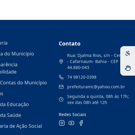
oria
Contato
ia do Município
Rua: Djalma Rios, s/n - Centro
- Cafarnaum- Bahia - CEP
arência
44.880-043
ilidade
74 98120-0398
Contas do Município
prefeituramc@yahoo.com.br
as
Segunda a quinta, 08h às 17h;
sex das 08h até 12h
 da Educação
Redes Sociais
 da Saúde
aria de Ação Social