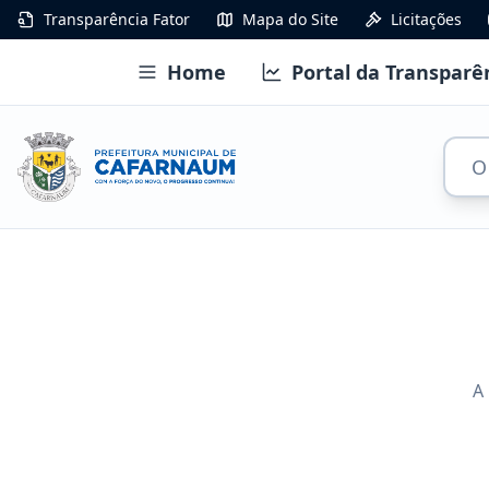
Transparência Fator
Mapa do Site
Licitações
Home
Portal da Transparê
A