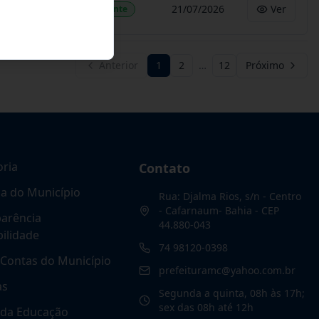
21/07/2026
Ver
Vigente
Anterior
1
2
…
12
Próximo
oria
Contato
ia do Município
Rua: Djalma Rios, s/n - Centro
- Cafarnaum- Bahia - CEP
arência
44.880-043
ilidade
74 98120-0398
Contas do Município
prefeituramc@yahoo.com.br
as
Segunda a quinta, 08h às 17h;
sex das 08h até 12h
 da Educação