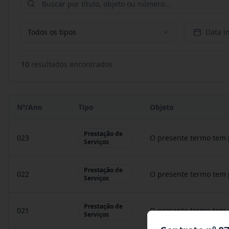
Todos os tipos
Data in
10
resultado
s
encontrado
s
Nº/Ano
Tipo
Objeto
Prestação de
023
O presente termo tem 
Serviços
Prestação de
022
O presente termo tem 
Serviços
Prestação de
021
O presente termo tem 
Serviços