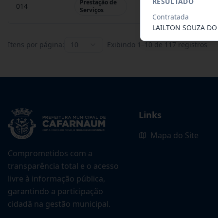
RESULTADO
Prestação de
014
O presente termo tem 
Serviços
Contratada
LAILTON SOUZA D
Itens por página:
10
Exibindo
1
–
10
de
117
registros
Links
Mapa do Site
Comprometidos com a
transparência total e o acesso
livre à informação pública,
garantindo a participação
cidadã na gestão municipal.