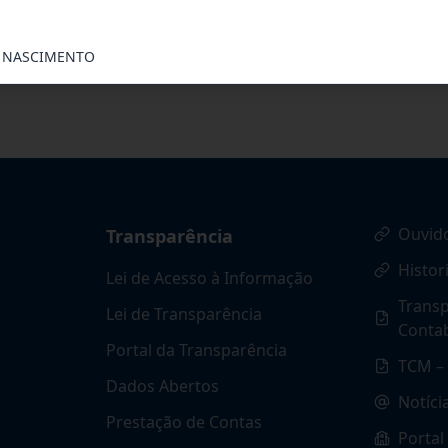
por objeto o Credenciamento de Pessoa J
...
O NASCIMENTO
Ouvid
Transparência
Histor
Lei de Acesso à Informação
Transp
Lei de Transparência
Contab
Portal da Transparência
TCM – 
Dados Abertos
Notíci
Prestação de Contas
Portal