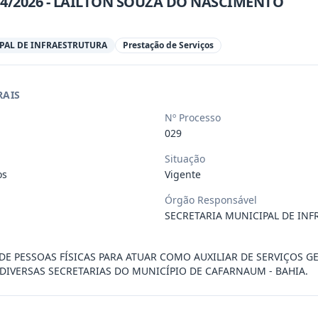
074/2026 - LAILTON SOUZA DO NASCIMENTO
por objeto o Credenciamento de Pessoa J
...
PAL DE INFRAESTRUTURA
Prestação de Serviços
por objeto o Credenciamento de Pessoa J
...
RAIS
Nº Processo
por objeto o Credenciamento de Pessoa J
...
029
Situação
os
Vigente
por objeto o Credenciamento de Pessoa J
...
Órgão Responsável
SECRETARIA MUNICIPAL DE IN
por objeto o Credenciamento de Pessoa J
...
 PESSOAS FÍSICAS PARA ATUAR COMO AUXILIAR DE SERVIÇOS GE
IVERSAS SECRETARIAS DO MUNICÍPIO DE CAFARNAUM - BAHIA.
por objeto o Credenciamento de Pessoa J
...