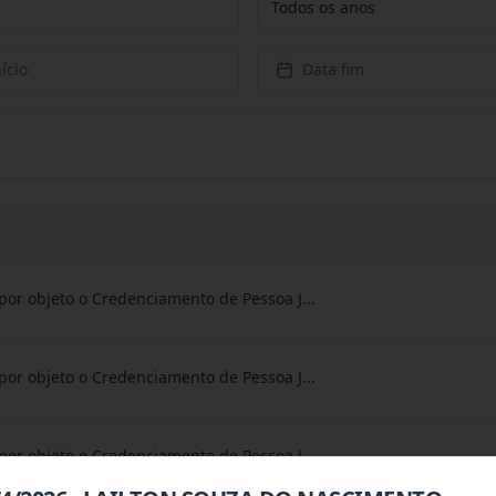
Todos os anos
ício
Data fim
por objeto o Credenciamento de Pessoa J
...
por objeto o Credenciamento de Pessoa J
...
por objeto o Credenciamento de Pessoa J
...