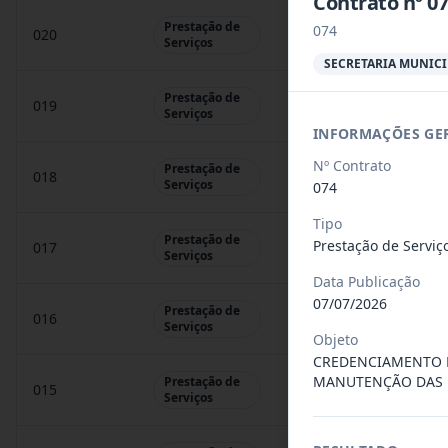
Contrato nº 
Prestação de
074
020
O presente termo tem 
Serviços
SECRETARIA MUNICI
Prestação de
019
O presente termo tem 
Serviços
INFORMAÇÕES GE
Nº Contrato
Prestação de
018
O presente termo tem 
Serviços
074
Tipo
Prestação de
Prestação de Serviç
017
O presente termo tem 
Serviços
Data Publicação
07/07/2026
Prestação de
016
O presente termo tem 
Serviços
Objeto
CREDENCIAMENTO DE
MANUTENÇÃO DAS D
Prestação de
015
O presente termo tem 
Serviços